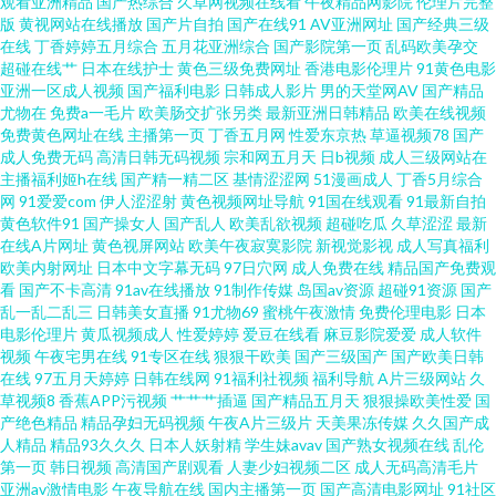
观看亚洲精品
国产热综合
久草网视频在线看
午夜精品网影院
伦理片完整
版
黄视网站在线播放
国产片自拍
国产在线91
AV亚洲网址
国产经典三级
在线
丁香婷婷五月综合
五月花亚洲综合
国产影院第一页
乱码欧美孕交
产欧美 免费69AV 日韩av三级片 婷婷国产天堂 一区二区视屏 91在线看视频 草
超碰在线艹
日本在线护士
黄色三级免费网址
香港电影伦理片
91黄色电影
亚洲一区成人视频
国产福利电影
日韩成人影片
男的天堂网AV
国产精品
逼网123 国产成人十二区 免费毛片网址 日韩无码肏逼电影 亚洲韩国最新版片
尤物在
免费a一毛片
欧美肠交扩张另类
最新亚洲日韩精品
欧美在线视频
免费黄色网址在线
主播第一页
丁香五月网
性爱东京热
草逼视频78
国产
成人免费无码
高清日韩无码视频
宗和网五月天
日b视频
成人三级网站在
91精选 91久久草原 免费试看91福利 日本毛片视频 婷婷综合伊人一区 中文字
主播福利姬h在线
国产精一精二区
基情涩涩网
51漫画成人
丁香5月综合
网
91爱爱com
伊人涩涩射
黄色视频网址导航
91国在线观看
91最新自拍
幕精东影业 变态另类人妖综 国产一二不卡 美女深夜发福利 日韩免费新片网
黄色软件91
国产操女人
国产乱人
欧美乱欲视频
超碰吃瓜
久草涩涩
最新
在线A片网址
黄色视屏网站
欧美午夜寂寞影院
新视觉影视
成人写真福利
欧美内射网址
日本中文字幕无码
97日穴网
成人免费在线
精品国产免费观
午夜天堂色视频 69福利社在线 91综合在线观看 成人A大片 韩国www 日韩AV
看
国产不卡高清
91av在线播放
91制作传媒
岛国av资源
超碰91资源
国产
乱一乱二乱三
日韩美女直播
91尤物69
蜜桃午夜激情
免费伦理电影
日本
无码网址 亚洲色图丝袜 99热首页15 福利色成人导航 后入巨乳 蜜臀人妻系列
电影伦理片
黄瓜视频成人
性爱婷婷
爱豆在线看
麻豆影院爱爱
成人软件
视频
午夜宅男在线
91专区在线
狠狠干欧美
国产三级国产
国产欧美日韩
在线
97五月天婷婷
日韩在线网
91福利社视频
福利导航
A片三级网站
久
日本特黄 无码爆乳久久 影音先锋三级 操美女软件18 黄污网站 欧美波霸OL在
草视频8
香蕉APP污视频
艹艹艹插逼
国产精品五月天
狠狠操欧美性爱
国
产绝色精品
精品孕妇无码视频
午夜A片三级片
天美果冻传媒
久久国产成
线 日韩欧美综合色片 亚洲二区成人 91每日大赛打桩 草草www 国产少妇自拍
人精品
精品93久久久
日本人妖射精
学生妹avav
国产熟女视频在线
乱伦
第一页
韩日视频
高清国产剧观看
人妻少妇视频二区
成人无码高清毛片
亚洲av激情电影
午夜导航在线
国内主播第一页
国产高清电影网址
91社区
久久六一二三四 亚洲成人欧美日韩 九一成人 日韩免费新片网 91传媒抖音 超