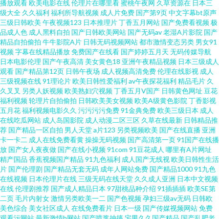
播放观看
欧美电影在线
伦理片在哪里看
蜜桃午夜网
久草资源在
日本三
级大全
久久福利
福利所导航视频
成人片免费
国产第9页
中文字幕bt原声
三级日韩欧美
午夜视频123
日本推理片
丁香五月网站
国产免费看视频
极
九一福利视频 欧美一级720p 午夜神马福利51 香蕉视频成人 国产露脸91 天美
品成人色
成人黑料自拍
国产日韩欧美网站
国产无码av
老湿A片影院
国产
精品自拍偷拍
牛牛影院A片
日韩无码视频网站
都市激情变态另类
男女91
麻豆视频天美 白丝黄91 含羞草影院福利院 欧美穴穴色 香蕉视频在线看 91自
视频
字幕在线精品播放
免费国产在线看
国产婷婷五月天
无码传媒导航
日本电影伦理
国产午夜高清
美女黄色18
亚洲午夜精品视频
日本三级成人
观看
国产精品第12页
日韩午夜场
成人视频高清免费
伦理在线影视
成人
慰网站 大香蕉资源共享 蜜臀TV69 午夜福利性交 av三级操 国产肛交91 美女抠
三级视频在线
91理论片
欧美日韩性爱福利
av午夜探花福利
精品毛片
久
久叉叉
另类人妖视频
欧美熟妇穴视频
丁香五月V国产
日韩黄色网址
豆花
逼 色五月天成人在线 综合色网 AV性爱一本道 国产欧美日韩91 欧美成年视频
福利视频
轮理片自拍偷拍
日韩欧美美女视频
欧美A级黄色影院
丁香影视
五月花
福利视频电影久久
污污污污免费
91金典免费
欧美三级日本
成人
在线吃瓜网站
成人岛国影院
成人动漫二区三区
久草在线最新
日韩精品推
荐
国产精品一区自拍
男人天堂
a片123
另类视频欧美
国产在线直播
亚洲
卡一卡二
成人在线免费看黄
操操无码视频
国产高清第一页
91国产在线播
放
国产女人夜夜做
国产在线小视频
91com
91豆花成人
哪里有A片网址
精产国品
香蕉视频国产精品
91九色福利
成人国产无线视
欧美日韩性生活
片
国产伦理剧
国产精品无套无码
成年人网站免费
国产精品1000
91九色
在线视频
日本伦理片在线
三级无码在线天堂
久久成人亚洲
日本中文视频
在线
伦理剧推荐
国产成人精品日本
97甜桃品种介绍
91插插插
欧美SE第
二页
毛片内射女
激情另类欧美一二
国产色视频
孕妇三级av无码
日韩欧
美色综合
美女社区成人
在线免费看片
日本一级
国产传媒视频网站
免费
观看污网站
最新激情h网站
国产喷浆抽搐
宅男久久国产精品
国产乱肥老