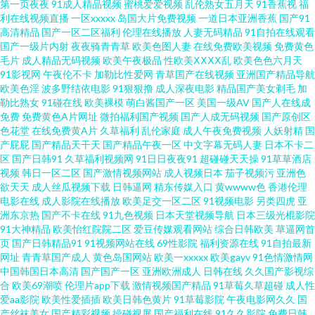
第一页夜夜
91成人精品视频
蜜桃爱爱视频
乱伦熟女五月天
91香蕉视
福
利在线视频直播
一区xxxxx
岛国大片免费视频
一道日本亚洲香蕉
国产91
三级成人日韩 91国产在线 91网页入口免费 成人豆花社区亚洲 狼人伊人亚洲
高清精品
国产一区二区福利
伦理在线播放
人妻无码精品
91自拍在线观看
国产一级片内射
夜夜骑青青草
欧美色图人妻
在线免费欧美视频
免费黄色
毛片
成人精品无码视频
欧美午夜极品
性欧美ⅩⅩⅩⅩ乱
欧美色色六月天
麻豆免费男女叉草 人妻第八页 日韩色色视频 天天操天天碰 婷婷色色网 伊人
91影视网
午夜伦不卡
加勒比性爱网
青草国产在线视频
亚洲国产精品导航
欧美色淫
波多野结依电影
91狠狠撸
成人深夜电影
精品国产美女剃毛
加
影院成人 91碰碰碰 97好屌色 超碰www97 日韩老湿有码日韩 亚洲草草网 91
勒比熟女
91碰在线
欧美裸模
萌白酱国产一区
美国一级AV
国产人在线成
免费
免费黄色A片网址
微拍福利国产视频
国产人成无码视频
国产原创区
色花堂
在线免费黄A片
久草福利
乱伦家庭
成人午夜免费视频
人妖射精
国
官网在线观看 超碰人人青青55 大香蕉资源共享 后入jk 一级AV片免费看 91论
产屁屁
国产精品天干天
国产精品午夜一区
中文字幕无码人妻
日本不卡二
区
国产日韩91
久草福利视频网
91日日夜夜91
超碰碰天天操
91草草酒店
坛网址 俺去也激情五月 第一福利 国产视频二区 狠狠撸视频网 另类激情欧美
视频
韩日一区二区
国产激情视频网站
成人视频日本
茄子视频污
亚洲色
欲天天
成人丝瓜视频下载
日韩逼网
精东传媒入口
黄wwww色
香港伦理
电影在线
成人影院在线播放
欧美足交一区二区
91视频电影
另类四虎
亚
蜜臀看片 欧美成人情品18 日本性爱大片 日韩色黄 先锋影院光棍影院 福利免
洲东京热
国产不卡在线
91九色视频
日本天堂视频导航
日本三级光棍影院
91大神精品
欧美怡红院院二区
爱豆传媒观看网站
综合日韩欧美
草逼网首
费亚洲天堂 户外露出在线观看 精品九九女人 欧韩一级精品 欧洲色网91 日韩
页
国产日韩精品91
91视频网站在线
69性影院
福利资源在线
91自拍最新
网址
青青草国产成人
黄色岛国网站
欧美一xxxxx
欧美gayv
91色情激情网
中国韩国日本高清
国产国产一区
亚洲欧洲成人
日韩在线
久久国产影视综
中文视频 香蕉视屏 伊人熟女网 91五码 白丝喷水喷浆 超碰在线视屏 黑人干日
合
欧美69潮喷
伦理片app下载
激情视频国产精品
91草莓久草超碰
成人性
爱aa影院
欧美性爱插插
欧美日韩色黄片
91草莓影院
午夜电影网久久
国
本少妇 久草香蕉 老湿影院日本 欧美第一页www 欧州包情成人一区 偷窥自拍
产丝袜美女
国产精彩视频
操碰视屏
国产福利在线
91久久影院
免费日韩