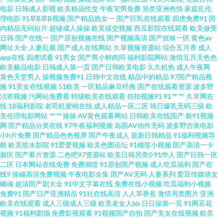
电影
日韩成人影视
欧美精品性交
午夜宅男免费
另类亚洲色情
家庭乱伦
理电影
91草B草B视频
国产精品熟女一
国产巨乳在线观看
四虎免费91
国
亚洲色图 亚洲三级理论 中文字幕熟女青草 91热爆TS伪娘 99福利导航网 AV性
内精品无码短片
超碰成人操操
欧美猛交视频
西瓜影院在线观看
欧美做受
日韩
国产在线一
国产原创视频在线
国产视频高清
国产丝袜一区
黄色av
爱影院 www日日 超碰午夜 岛国夜夜爱 精品国产噜噜日韩 久久嫩草免费看 欧
网址大全
人妻乱视
国产成人在线网站
久草视频资源站
综合五月香
成人
app在线
四虎试看
91男女
国产男小鲜肉同
福利影院网站
激情五月天色色
欧美极品电影
日韩成人第一页
国产日韩欧美电影
久久机热
成人午夜网
美日韩色 人妻久久东热 天天干网址 亚洲视频天堂 91牛视频网址 91原创社区
黄色天堂男人
操视频免费91
日韩中文在线
精品中的精品
97国产精品视
频
91美女在线视频
51欧美
一区精品麻豆经典
国产在线观看资源
波多野
超碰成人国产 国产第37页 激情图区 麻豆一区二区 欧美操欧美 欧美另类性交
洁衣视频
污网站免费看
特级欧美在线观看
自拍视频91
91艹艹
久草网在
线
18福利影院
老司机蜜桃在线
成人精品一区二区
韩日爆乳无码三级
欧
美伦理电影网站
艹艹操操
AV黄色观看网站
日韩欧美在线国产
新91视频
色资源网 性爱色图日本午夜 中文字幕日韩电影 91大神高清无码 AVAV变态 草
网
国产精品分类在线
97午夜福利视频
岛国AV动作无码
波多野吉依电影
小h片免费
国产精品色色视屏
国产午夜成人
最新日韩精品
91福利视频导
逼A片 成人超碰网97 福利社123 国产视频网 韩国激情四射 另类综合欧洲激情
航
欧美喷水影院
91爱爱视频
欧美色图论坛
91榴莲小视频
国产高清一卡
新区
国产看片资源
二色吧97资源站
欧美日韩另类0
91华人
国产日韩一区
二区
日本网站在线免费
免费潮喷
91原创国产视频
成人吃瓜福利
国产在
青青青操 深夜AV福利 午夜97 在线黄色网 97超碰自拍 东京热综合网 海角综合
线9
操碰高清免费视频
午夜电影全集
国产AV无码
人妻系列
爱豆传媒倩女
幽魂
超清国产剧大全
91中文字幕在线
免费在线小视频
吃瓜福利小视频
福利导航 久久精品一区 老司机电影院 日本精品ay无码 丝袜性爱影片 亚州综
免费91
国产日产亚洲精品
91社在线高清
人人草香蕉
激情另类图片
亚洲
欧美在线观看
成人三级成人三级
欧美老女人bb
日日操第一页
91网豆花
视频
91福利剧场
免费影视观看
91视频国产自拍
国产美女在线视频
欧美
合色图 91热资源站错所 超碰97人人操 都市激情伊人 黄色网页版 老司机网页