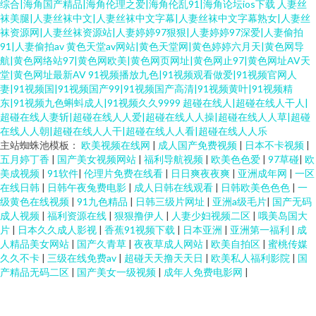
综合|海角国产精品|海角伦理之爱|海角伦乱91|海角论坛ios下载
人妻丝
袜美腿|人妻丝袜中文|人妻丝袜中文字幕|人妻丝袜中文字幕熟女|人妻丝
袜资源网|人妻丝袜资源站|人妻婷婷97狠狠|人妻婷婷97深爱|人妻偷拍
91|人妻偷拍av
黄色天堂av网站|黄色天堂网|黄色婷婷六月天|黄色网导
航|黄色网络站97|黄色网欧美|黄色网页网址|黄色网止97|黄色网址AV天
堂|黄色网址最新AV
91视频播放九色|91视频观看做爱|91视频官网人
妻|91视频国|91视频国产99|91视频国产高清|91视频黄叶|91视频精
东|91视频九色蝌蚪成人|91视频久久9999
超碰在线人|超碰在线人干人|
超碰在线人妻斩|超碰在线人人爱|超碰在线人人操|超碰在线人人草|超碰
在线人人朝|超碰在线人人干|超碰在线人人看|超碰在线人人乐
主站蜘蛛池模板：
欧美视频在线网
|
成人国产免费视频
|
日本不卡视频
|
五月婷丁香
|
国产美女视频网站
|
福利导航视频
|
欧美色色爱
|
97草碰
|
欧
美成视频
|
91软件
|
伦理片免费在线看
|
日日爽夜夜爽
|
亚洲成年网
|
一区
在线日韩
|
日韩午夜兔费电影
|
成人日韩在线观看
|
日韩欧美色色色
|
一
级黄色在线视频
|
91九色精品
|
日韩三级片网址
|
亚洲a级毛片
|
国产无码
成人视频
|
福利资源在线
|
狠狠撸伊人
|
人妻少妇视频二区
|
哦美岛国大
片
|
日本久久成人影视
|
香蕉91视频下载
|
日本亚洲
|
亚洲第一福利
|
成
人精品美女网站
|
国产久青草
|
夜夜草成人网站
|
欧美自拍区
|
蜜桃传媒
久久不卡
|
三级在线免费av
|
超碰天天撸天天日
|
欧美私人福利影院
|
国
产精品无码二区
|
国产美女一级视频
|
成年人免费电影网
|