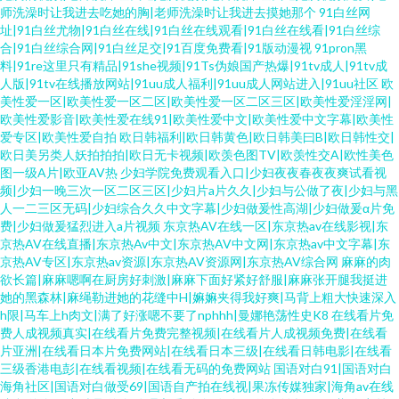
师洗澡时让我进去吃她的胸|老师洗澡时让我进去摸她那个
91白丝网
址|91白丝尤物|91白丝在线|91白丝在线观看|91白丝在线看|91白丝综
合|91白丝综合网|91白丝足交|91百度免费看|91版动漫视
91pron黑
料|91re这里只有精品|91she视频|91Ts伪娘国产热爆|91tv成人|91tv成
人版|91tv在线播放网站|91uu成人福利|91uu成人网站进入|91uu社区
欧
美性爱一区|欧美性爱一区二区|欧美性爱一区二区三区|欧美性爱淫淫网|
欧美性爱影音|欧美性爱在线91|欧美性爱中文|欧美性爱中文字幕|欧美性
爱专区|欧美性爱自拍
欧日韩福利|欧日韩黄色|欧日韩美曰B|欧日韩性交|
欧日美另类人妖拍拍拍|欧日无卡视频|欧羡色图TV|欧羡性交A|欧性美色
图一级A片|欧亚AV热
少妇学院免费观看入口|少妇夜夜春夜夜爽试看视
频|少妇一晚三次一区二区三区|少妇片a片久久|少妇与公做了夜|少妇与黑
人一二三区无码|少妇综合久久中文字幕|少妇做爰性高湖|少妇做爰α片免
费|少妇做爰猛烈进入a片视频
东京热AV在线一区|东京热av在线影视|东
京热AV在线直播|东京热Av中文|东京热AV中文网|东京热av中文字幕|东
京热AV专区|东京热av资源|东京热AV资源网|东京热AV综合网
麻麻的肉
欲长篇|麻麻嗯啊在厨房好刺激|麻麻下面好紧好舒服|麻麻张开腿我挺进
她的黑森林|麻绳勒进她的花缝中H|嫲嫲夹得我好爽|马背上粗大快速深入
h限|马车上h肉文|满了好涨嗯不要了nphhh|曼娜艳荡性史K8
在线看片免
费人成视频真实|在线看片免费完整视频|在线看片人成视频免费|在线看
片亚洲|在线看日本片免费网站|在线看日本三级|在线看日韩电影|在线看
三级香港电彭|在线看视频|在线看无码的免费网站
国语对白91|国语对白
海角社区|国语对白做受69|国语自产拍在线视|果冻传媒独家|海角av在线