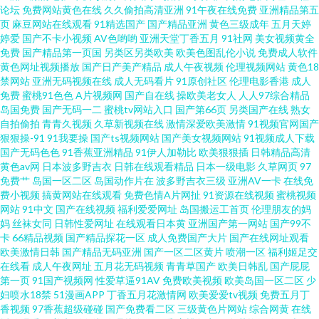
论坛
免费网站黄色在线
久久偷拍高清亚洲
91午夜在线免费
亚洲精品第五
页
麻豆网站在线观看
91精选国产
国产精品亚洲
黄色三级成年
五月天婷
碰人人操人人干 黄色精品免费 免费看91 日韩无码精品网址 亚洲二区成人 超
婷爱
国产不卡小视频
AV色哟哟
亚洲天堂丁香五月
91社网
美女视频黄全
免费
国产精品第一页国
另类区另类欧美
欧美色图乱伦小说
免费成人软件
黄色网址视频播放
国产日产美产精品
成人午夜视频
伦理视频网站
黄色18
碰免费人人草 精品国产自 欧美限制级青青草 天天拍天天干 91超碰伊人在线
禁网站
亚洲无码视频在线
成人无码看片
91原创社区
伦理电影香港
成人
免费
蜜桃91色色
A片视频网
国产自在线
操欧美老女人
人人97综合精品
av变态另类影院 成人自拍视频 黄污网站 男人影院AV 亚洲成人伦理 97超碰福
岛国免费
国产无码一二
蜜桃tv网站入口
国产第66页
另类国产在线
熟女
自拍偷拍
青青久视频
久草新视频在线
激情深爱欧美激情
91视频官网国产
狠狠操-91
91我要操
国产ts视频网站
国产美女视频网站
91视频成人下载
利网 福利社区一二 久草大香蕉91 欧美淫色网站 丝袜脚交网站91 伊人一线二
国产无码色色
91香蕉亚洲精品
91伊人加勒比
欧美狠狠插
日韩精品高清
黄色av网
日本波多野吉衣
日韩在线观看精品
日本一级电影
久草网页
97
线 97资源婷 成人午夜福利av 精品国产 精品韩日 91色se 国产精品日韩欧 人人
免费艹
岛国一区二区
岛国动作片在
波多野吉衣三级
亚洲AV一卡
在线免
费小视频
搞黄网站在线观看
免费色情A片网扯
91资源在线视频
蜜桃视频
网站
91中文
国产在线视频
福利爱爱网址
岛国搬运工首页
伦理朋友的妈
操笔 亚洲Av色情网占 91视频总站 大香蕉99热 久草永久 日本69式HD 亚洲成
妈
丝袜女同
日韩性爱网址
在线观看日本黄
亚洲国产第一网站
国产99不
卡
66精品视频
国产精品探花一区
成人免费国产大片
国产在线网址观看
人无码肏逼 成人影视网卡 美女被草视频网址 丝足交在线 自拍视频五区 ts伪
欧美激情日韩
国产精品无码亚洲
国产一区二区黄片
喷潮一区
福利姬足交
在线看
成人午夜网址
五月花无码视频
青青草国产
欧美日韩乱
国产屁屁
第一页
91国产视频网
性爱草逼91AV
免费欧美视频
欧美岛国一区二区
少
娘 国产日韩成人 欧美另娄性爱 天天日皮 伊人久久大香 另类av不卡 做爱导航
妇喷水18禁
51漫画APP
丁香五月花激情网
欧美爱爱tv视频
免费五月丁
香视频
97香蕉超级碰碰
国产免费看二区
三级黄色片网站
综合网黄
在线
精品久久88 伊人肏屄 韩日av不卡 青青操逼网 97视频中文字幕 东方四虎国产