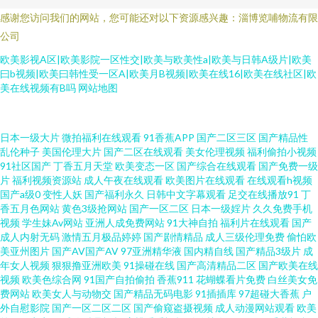
感谢您访问我们的网站，您可能还对以下资源感兴趣：淄博览哺物流有限
公司
欧美影视A区|欧美影院一区性交|欧美与欧美性a|欧美与日韩A级片|欧美
曰b视频|欧美曰韩性受一区A|欧美月B视频|欧美在线16|欧美在线社区|欧
美在线视频有B吗
网站地图
综合色色丁香五月 黄色上床视频 五月花导航 在线观看阿V 91成人在线 91九
日本一级大片
微拍福利在线观看
91香蕉APP
国产二区三区
国产精品性
乱伦种子
美国伦理大片
国产二区在线观看
美女伦理视频
福利偷拍小视频
91社区国产
丁香五月天堂
欧美变态一区
国产综合在线观看
国产免费一级
色海角涩涩 91熟女豆花视频 AV国际电影网站 激情色色综合导航 欧美日韩日
片
福利视频资源站
成人午夜在线观看
欧美图片在线观看
在线观看h视频
国产a级0
变性人妖
国产福利永久
日韩中文字幕观看
足交在线播放91
丁
本网 日韩激情福利 午夜影院黄 91人人 AV熟女闻香 超碰人人草798 后入少妇
香五月色网站
黄色3级抢网站
国产一区二区
日本一级婬片
久久免费手机
视频
学生妹Av网站
亚洲人成免费网站
91大神自拍
福利片在线观看
国产
成人内射无码
激情五月极品婷婷
国产剧情精品
成人三级伦理免费
偷怕欧
日韩三区四区精品 中文字幕日韩色 综合色网 中文字幕无线观 91蝌蚪色情 黄
美亚州图片
国产AV国产AV
97亚洲精华液
国内精自线
国产精品3级片
成
年女人视频
狠狠撸亚洲欧美
91操碰在线
国产高清精品二区
国产欧美在线
色三级片网址 美欧性娱烁 亚州另类春色小说 最新超碰97 99久久偷窥 www久
视频
欧美色综合网
91国产自拍偷拍
香蕉911
花蝴蝶看片免费
白丝美女免
费网站
欧美女人与动物交
国产精品无码电影
91插插库
97超碰大香蕉
户
外自慰影院
国产一区二区二区
国产偷窥盗摄视频
成人动漫网站观看
欧美
久狼友 国产精品探花少妇 黄色三级免费网址 欧美成人福利社 青青草男人av