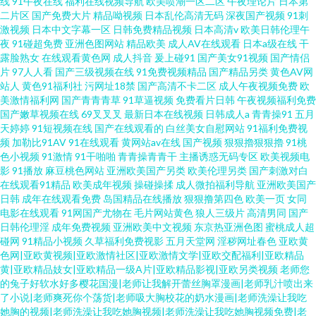
线
91午夜在线
福利在线视频导航
欧美喷潮一区二区
午夜理论片
日本第
二片区
国产免费大片
精品呦视频
日本乱伦高清无码
深夜国产视频
91刺
激视频
日本中文字幕一区
日韩免费精品视频
日本高清v
欧美日韩伦理午
夜
91碰超免费
亚洲色图网站
精品欧美
成人AV在线观看
日本a级在线
干
露脸熟女
在线观看黄色网
成人抖音
爰上碰91
国产美女91视频
国产情侣
片
97人人看
国产三级视频在线
91免费视频精品
国产精品另类
黄色AV网
站人
黄色91福利社
污网址18禁
国产高清不卡二区
成人午夜视频免费
欧
美激情福利网
国产青青青草
91草逼视频
免费看片日韩
午夜视频福利免费
国产嫩草视频在线
69叉叉叉
最新日本在线视频
日韩成人a
青青操91
五月
天婷婷
91短视频在线
国产在线观看的
白丝美女自慰网站
91福利免费视
频
加勒比91AV
91在线观看
黄网站av在线
国产视频
狠狠擼狠狠擼
91桃
色小视频
91激情
91干啪啪
青青操青青干
主播诱惑无码专区
欧美视频电
影
91播放
麻豆桃色网站
亚洲欧美国产另类
欧美伦理另类
国产刺激对白
在线观看91精品
欧美成年视频
操碰操揉
成人微拍福利导航
亚洲欧美国产
日韩
成年在线观看免费
岛国精品在线播放
狠狠撸第四色
欧美一页
女同
电影在线观看
91网国产尤物在
毛片网站黄色
狼人三级片
高清男同
国产
日韩伦理淫
成年免费视频
亚洲欧美中文视频
东京热亚洲色图
蜜桃成人超
碰网
91精品小视频
久草福利免费视影
五月天堂网
淫秽网址春色
亚欧黄
色网|亚欧黄视频|亚欧激情社区|亚欧激情文学|亚欧交配福利|亚欧精品
黄|亚欧精品妓女|亚欧精品一级A片|亚欧精品影视|亚欧另类视频
老师您
的兔子好软水好多樱花国漫|老师让我解开蕾丝胸罩漫画|老师乳汁喷出来
了小说|老师爽死你个荡货|老师吸大胸校花的奶水漫画|老师洗澡让我吃
她胸的视频|老师洗澡让我吃她胸视频|老师洗澡让我吃她胸视频免费|老