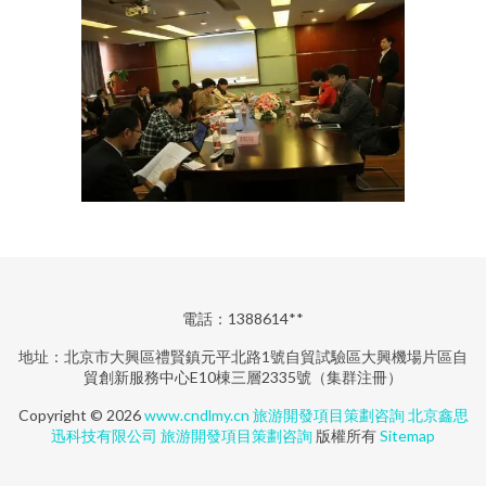
電話：1388614**
地址：北京市大興區禮賢鎮元平北路1號自貿試驗區大興機場片區自
貿創新服務中心E10棟三層2335號（集群注冊）
Copyright © 2026
www.cndlmy.cn
旅游開發項目策劃咨詢
北京鑫思
迅科技有限公司
旅游開發項目策劃咨詢
版權所有
Sitemap