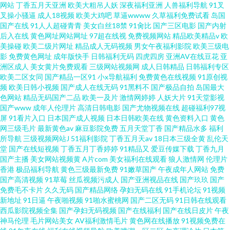
网站
丁香五月天亚洲
欧美大粗吊人妖
深夜福利亚洲
人兽福利导航
91叉
叉操小骚逼
成人18视频
欧美大鸡吧
草逼wwww
久草福利免费试看
岛国
国产在线
91人人超碰青青
美女白丝18禁
91肏比
国产三区电影
国产内射
后入在线
黄色网址网站网址
97超在线视
免费视频网站
精品欧美精品v
欧
美操碰
欧美二级片网址
精品成人无码视频
男女午夜福利影院
欧美三级电
影
免费黄色网址
成年版快手
日韩福利无码
四虎四房
亚洲AV在线豆花
亚
洲区成人
美女黄片免费观看
三级网站视频网
成人日韩精品
日韩福利专区
欧美二区女同
国产精品一区91
小x导航福利
免费黄色在线视频
91原创视
频
欧美日韩小视频
国产成人在线无码
91黑料不
国产极品自拍
岛国最大
色网站
精品无码国产二品
欧美一及片
激情网婷婷
人妖大片
91天堂影视
国产www
成年人伦理片
高清日韩电影
国产尤物视频在线
超碰福利97视
屏
91看片入口
日本国产成人视频
日本日韩欧美在线
黄色资料入口
黄色
网三级毛片
最新黄色av
麻豆影院免费
五月天堂丁香
国产精品水多
福利
所导航
三级视频网站J
51福利影院
丁香五月天av
18日本三级全黄
乱伦天
堂
国产在线短视频
丁香五月丁香婷婷
91精品又
爱豆传媒下载
丁香九月
国产主播
美女网站视频黄
A片com
美女福利在线观看
狼人激情网
伦理片
香港
极品福利导航
黄色三级最新免费
91嫩草国产
午夜成年人网站
免费
国产高清视频
91草莓
丝瓜视频污成人
国产亚洲视品在线
国产玖玖
国产
免费毛不卡片
久久无码
国产精品网络
孕妇无码在线
91手机论坛
91视频
新地址
91日逼
午夜啪视频
91啪水蜜桃网
国产二区无码
91日韩在线观看
西瓜影院视频全集
国产孕妇无码视频
国产在线福利
国产在线日皮片
午夜
神马伦理
毛片网站美女
AV福利激情毛片
黄色网在线播放
91视频免费在