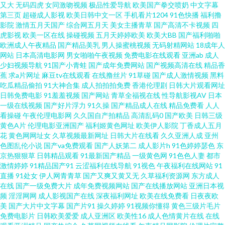
又大
无码四虎
女同激吻视频
极品性爱导航
欧美国产拳交喷奶
中文字幕
第三页
超碰成人影视
欧美日韩中文一区
手机看片1204
91色快播
福利撸
版 欧美很很日比 日韩高清无码破解 五月天伦理 一道本高清 综合色资源 超碰
影院
激情五月天国产
综合网五月天
美女主播青草
国产高清不卡视频
四
虎影视
欧美一区在线
操碰视频
五月天婷婷欧美
欧美大BB
国产福利啪啪
欧洲成人午夜精品
国产精品美乳
男人操蜜桃视频
无码射精网站
18成年人
在线草久97 日韩成人动漫 午夜性爱影院 影音先锋三级片 91视频在 超碰欧美
网站
日本高清电影网
男女啪啪午夜视频
免费电影在线观看
亚洲ab
成人
少妇视频导航
91国产小青蛙
国产成年免费网站
国产视频高清在线
精品香
成人 国产25页 九一自拍com 欧美A∨ 熟女诱惑影院 亚洲夜夜情 91国产尤物
蕉
求a片网址
麻豆tv在线观看
在线撸丝片
91草碰
国产成人激情视频
黑料
吃瓜精品偷拍
91大神合集
成人拍拍拍免费
香港伦理剧
日韩大片观看网址
日韩免费电影
91羞羞视频
国产网站
青草全福视在线
性导航影视AV
日本
91小视频黄 福利视频成人网 极品白丝 欧美国产视频 日韩AV在线网站 婷婷两
一级在线视频
国产好片浮力
91久操
国产精品成人在线
精品免费看
人人
看操碰
午夜伦理电影网
久久国自产拍精品
高清乱码0
国产欧美
日韩三级
性网 亚洲黄色官网 51私拍 99热福利在线 成人777网站 国产精品久久97 精品
黄色A片
伦理电影亚洲国产
福利姬黄色网址
欧美伊人影院
丁香成人五月
花
黄色网网址女
久草视频最新网址
日韩大片在线看
久久亚洲人成
亚州
色图乱伦小说
国产va免费观看
国产人妖第二
成人影片h
91色婷婷瑟色
东
久久综合日 欧美成人免费 日韩深夜av福利 四虎色资源 国产91美女视频 九一
京热狠狠草
日韩精品观看
91最新国产精品
一级黄色网
91色色人妻
都市
激情婷婷
91精品国产91
云涩福利在线导航
91视色
午夜福利在线网站
91
蜜桃出品 欧美另类群交 日本性爱不卡 手机亚洲色在线 午夜在线视频 在线91
直播
91处女
伊人网青青草
国产又爽又黄又无
久草福利资源网
东方成人
在线
国产一级免费大片
成年免费视频网站
国产在线播放网站
亚洲日本视
频
淫淫网网
成人影视国产在线
深夜福利网址
欧美在线免费看
日夜夜欧
传媒 AVBT 国产不卡毛片 黄色上床视频 麻豆视屏一区二区 欧美孕妇性爱一区
美
国产大片中文字幕
国产片91
操久婷婷
91视频你懂得
黄色三级片毛片
免费电影片
日韩欧美爱爱
成人亚洲区
欧美性16
成人色情黄片在线
在线
天天肏逼 亚洲欧洲狠狠肏 91黄色入口 97新网址 国产av最新入口 精品国产日