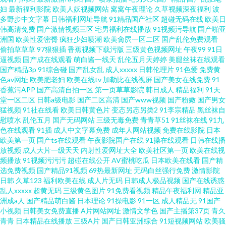
妇
最新福利影院
欧美人妖视频网站
窝窝午夜理论
久草视频深夜福利
波
多野步中文字幕
日韩福利网址导航
91精品国产社区
超碰无码在线
欧美日
韩高清免费
国产激情视频三区
宅男福利在线播放
91视频污导航
国产啪亚
洲国
欧美性爱密臀
疯狂少妇喷潮
欧美肏屄一区二区
国产乱伦免费观看
偷拍草草草
97狠狠插
香蕉视频下载污版
三级黄色视频网址
午夜99
91日
逼视频
国产成在线观看
萌白酱一线天
乱伦五月天婷婷
美腿丝袜在线观看
国产精品3p
91综合碰
国产乱女乱
成人xxxxx
日韩伦理片
91色爱
免费黄
色av网址
欧美肥老妇
欧美在线tv
加勒比在线视屏
国产美女在线免费
91
香蕉污APP
国产高清自拍一区
第一页草草影院
韩日成人
精品福利
91天
堂一区二区
日韩a级电影
国产二区高清
国产www视频
国产粉嫩
国产男女
猛视频
91社在线看
欧美日韩黄色片
变态另态另类2
91李宗精品
黑丝袜自
慰喷水
乱伦五月
国产无码网站
三级无毒免费
青青草51
91丝袜在线
91九
色在线观看
91插
成人中文字幕免费
成年人网站视频
免费在线影院
日本
欧美第一页
国产ts在线观看
午夜影院国产在线
91操在线观看
日韩在线播
放视频
成人大片一级天天
内射性爱网址大全
欧美社区第一页
欧美在线视
频播放
91视频污污污
超碰在线公开
AV蜜桃吃瓜
日本欧美在线看
国产精
选免费视频
国产精品91视频
69热最新网址
无码白丝强行免费
激情影院
日韩
久草123
福利欧美在线
成人片无码
日韩成人极品视频
国产在线诱惑
乱人xxxxx
超黄无码
三级黄色图片
91免费看视频
精品午夜福利网
精品亚
洲成a人
国产精品萌白酱
日本理论
91操电影
91一区
成人精品无
91国产
小视频
日韩美女免费直播
A片网站网址
激情文学色
国产主播第37页
青久
青青
日本精品在线播放
三级A片
国产日韩亚洲综合
91短视频网站
欧美骚